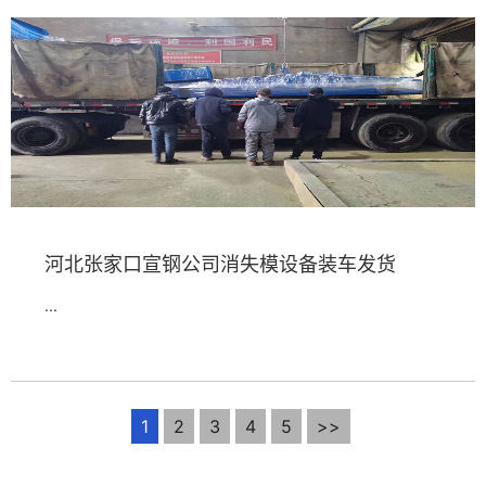
河北张家口宣钢公司消失模设备装车发货
...
1
2
3
4
5
>>